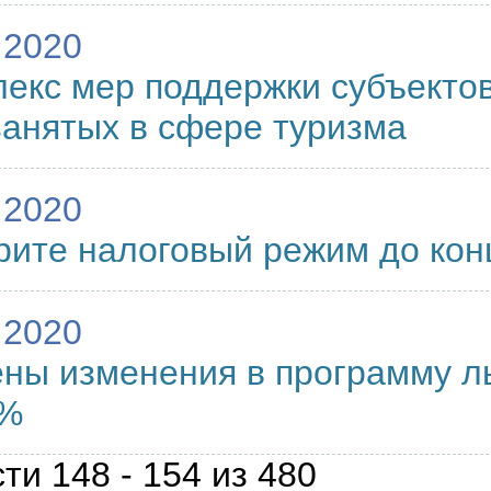
.2020
екс мер поддержки субъекто
анятых в сфере туризма
.2020
ите налоговый режим до конц
.2020
ны изменения в программу л
2%
ти 148 - 154 из 480