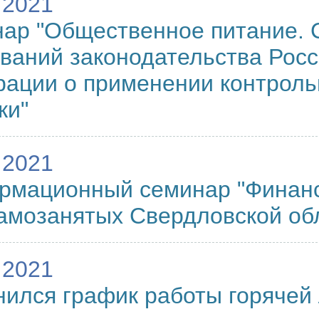
.2021
нар "Общественное питание.
ваний законодательства Рос
ации о применении контроль
ки"
.2021
рмационный семинар "Финанс
амозанятых Свердловской об
.2021
нился график работы горяче