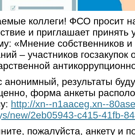
емые коллеги! ФСО просит на
ствие и приглашает принять 
му: «Мнение собственников и
ний – участников госзакупок 
арственной антикоррупционно
 анонимный, результаты буду
енно, форма анкеты располо
су:
http://xn--n1aaceg.xn--80as
ys/new/2eb05943-c415-41fb-8
ните, пожалуйста, анкету и п