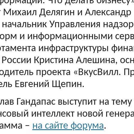
формации. Что делать бизнесу»
т Михаил Делягин и Александр 
 начальник Управления надзор
орм и информационными сер
тамента инфраструктуры фина
 России Кристина Алешина, осн
одитель проекта «ВкусВилл. П
ель Евгений Щепин.
лав Гандапас выступит на тему 
совый интеллект новой генер
рамма –
на сайте форума
.