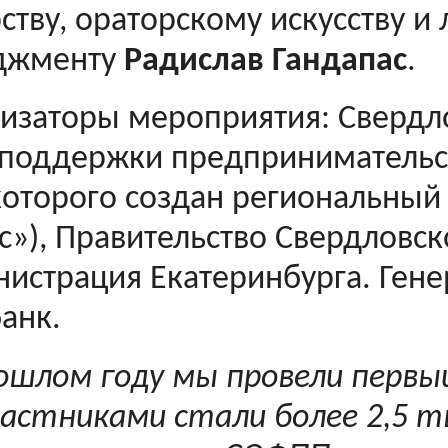
ству, ораторскому искусству и 
джменту
Радислав Гандапас
.
изаторы мероприятия: Свердл
поддержки предпринимательс
которого создан региональны
с»), Правительство Свердловск
истрация Екатеринбурга. Гене
анк.
ошлом году мы провели перв
частниками стали более 2,5 т