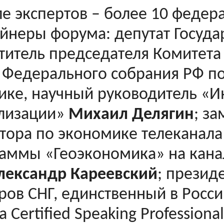
ле экспертов – более 10 федер
йнеры форума: депутат Госуда
титель председателя Комитета
Федерального собрания РФ п
ике, научный руководитель «И
лизации»
Михаил Делягин
; за
тора по экономике телеканала
аммы «Геоэкономика» на кана
лександр Кареевский
; презид
ров СНГ, единственный в Росс
а Certified Speaking Professiona