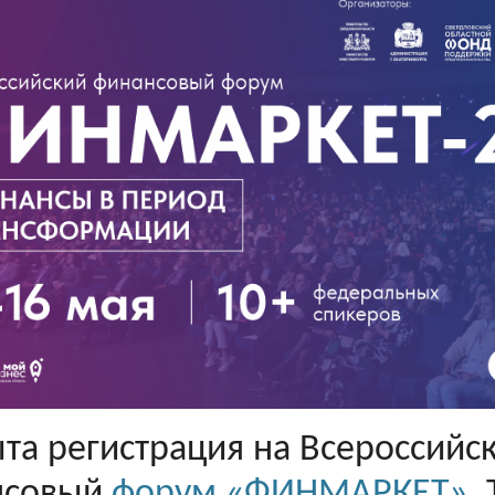
та регистрация на Всероссийс
нсовый
форум «ФИНМАРКЕТ»
.