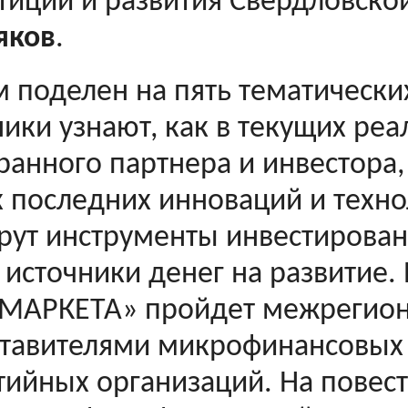
тиций и развития Свердловско
яков
.
 поделен на пять тематических
ники узнают, как в текущих реа
ранного партнера и инвестора,
 последних инноваций и техно
рут инструменты инвестировани
 источники денег на развитие.
АРКЕТА» пройдет межрегиона
тавителями микрофинансовых
тийных организаций. На повес