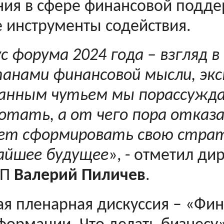
ия в сфере финансовой подде
 инструменты содействия.
с форума 2024 года – взгляд 
анами финансовой мысли, эк
анным чутьем мы порассужда
отать, а от чего пора отказ
ет сформировать свою страт
айшее будущее
», - отметил ди
ПП
Валерий Пиличев
.
ая пленарная дискуссия – «Фи