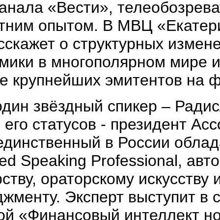
анала «Вести», телеобозрева
етним опытом. В МВЦ «Екате
сскажет о структурных измен
мики в многополярном мире и
е крупнейших эмитентов на 
дин звёздный спикер – Радис
 его статусов - президент Ас
единственный в России облад
ied Speaking Professional, авт
ству, ораторскому искусству 
жменту. Эксперт выступит в
ой «Финансовый интеллект но