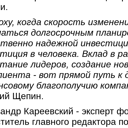
и.
оху, когда скорость изменен
маться долгосрочным планир
ственно надежной инвестици
тиция в человека. Вклад в р
тание лидеров, создание но
лиента - вот прямой путь к
нсовому благополучию компа
ий Щепин.
андр Кареевский - эксперт ф
титель главного редактора п