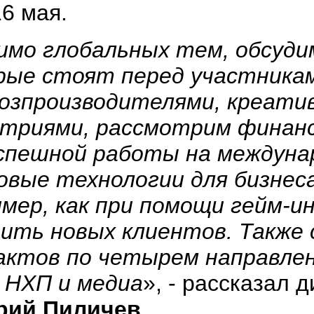
16 мая.
имо глобальных тем, обсуди
рые стоят перед участника
хозпроизводителями, креати
стриями, рассмотрим финан
успешной работы на междуна
вые технологии для бизнеса
мер, как при помощи гейм-и
дить новых клиентов. Также
ктов по четырем направлени
 НХП и медиа
», - рассказал
рий Пиличев
.