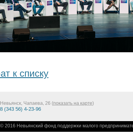
ат к списку
Невьянск, Чапаева, 26 (
показать на карте
)
8 (343 56) 4-23-96
© 2016 Невьянский фонд поддержки малого предпринимате