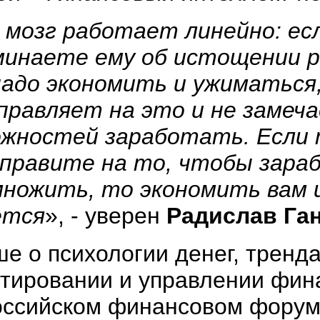
 мозг работает линейно: ес
инаете ему об истощении ре
адо экономить и ужиматься
правляет на это и не замеч
ожностей заработать. Если 
аправите на то, чтобы зара
ножить, то экономить вам и
ется
», - уверен
Радислав Га
е о психологии денег, тренда
тировании и управлении фин
оссийском финансовом фор