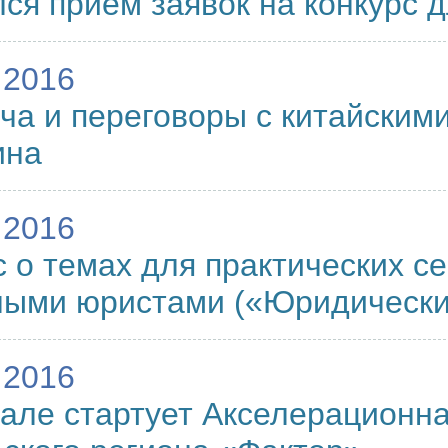
ся приём заявок на конкурс 
.2016
ча и переговоры с китайскими
ина
.2016
 о темах для практических с
ными юристами («Юридически
.2016
але стартует Акселерационн