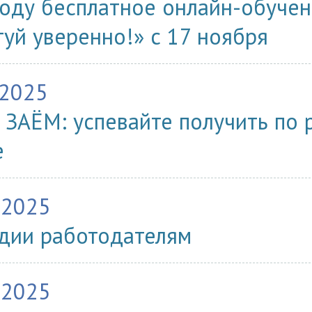
году бесплатное онлайн-обуче
туй уверенно!» с 17 ноября
.2025
ЗАЁМ: успевайте получить по 
е
.2025
дии работодателям
.2025