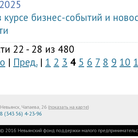
.2025
в курсе бизнес-событий и ново
ти
ти 22 - 28 из 480
о
|
Пред.
|
1
2
3
4
5
6
7
8
9
10
Невьянск, Чапаева, 26 (
показать на карте
)
8 (343 56) 4-23-96
© 2016 Невьянский фонд поддержки малого предпринимательст