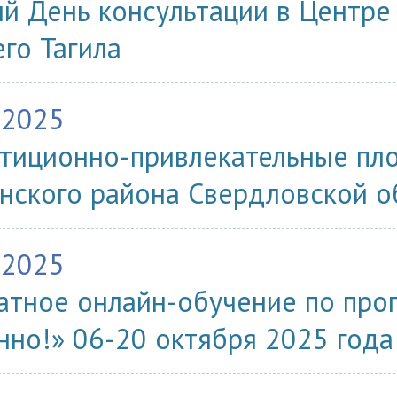
й День консультации в Центре 
го Тагила
.2025
тиционно-привлекательные пл
нского района Свердловской о
.2025
атное онлайн-обучение по про
нно!» 06-20 октября 2025 года