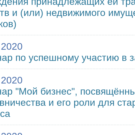
ждения принадлежащих ей тр
тв и (или) недвижимого имущ
ков)
.2020
ар по успешному участию в з
.2020
ар "Мой бизнес", посвящённ
вничества и его роли для ста
са