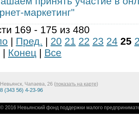
ашаем принять участие в онл
рнет-маркетинг"
ти 169 - 175 из 480
ло
|
Пред.
|
20
21
22
23
24
25
|
Конец
|
Все
Невьянск, Чапаева, 26 (
показать на карте
)
8 (343 56) 4-23-96
© 2016 Невьянский фонд поддержки малого предпринимате