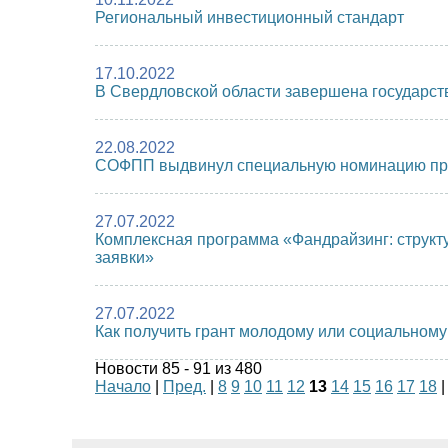
Региональный инвестиционный стандарт
17.10.2022
В Свердловской области завершена государст
22.08.2022
СОФПП выдвинул специальную номинацию прем
27.07.2022
Комплексная программа «Фандрайзинг: структу
заявки»
27.07.2022
Как получить грант молодому или социальному
Новости 85 - 91 из 480
Начало
|
Пред.
|
8
9
10
11
12
13
14
15
16
17
18