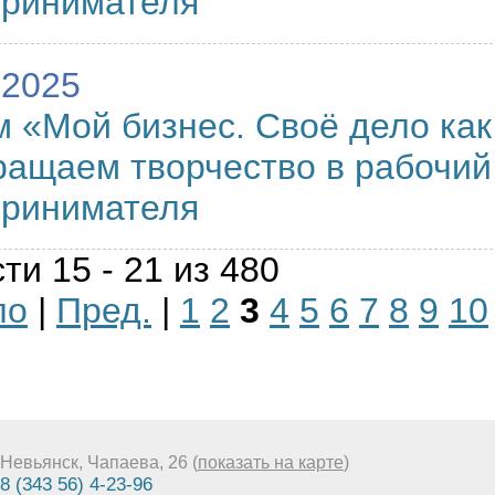
принимателя
.2025
 «Мой бизнес. Своё дело как
ащаем творчество в рабочий
принимателя
ти 15 - 21 из 480
ло
|
Пред.
|
1
2
3
4
5
6
7
8
9
10
Невьянск, Чапаева, 26 (
показать на карте
)
8 (343 56) 4-23-96