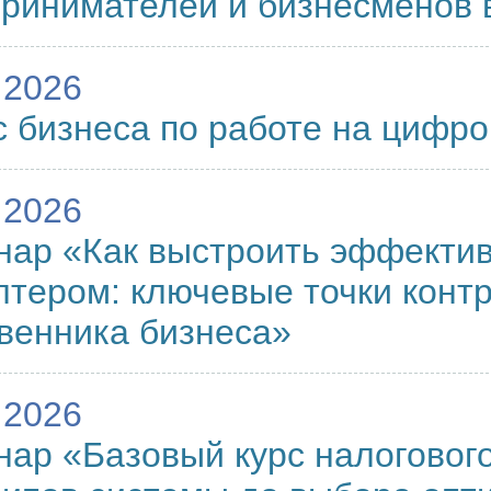
ринимателей и бизнесменов 
.2026
 бизнеса по работе на цифр
.2026
ар «Как выстроить эффектив
лтером: ключевые точки контр
венника бизнеса»
.2026
ар «Базовый курс налогового