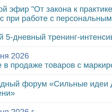
й эфир "От закона к практик
с при работе с персональны
 5-дневный тренинг-интенси
ня 2026
 в продаже товаров с маркир
дный форум «Сильные идеи 
ени»
ня 2026 г.