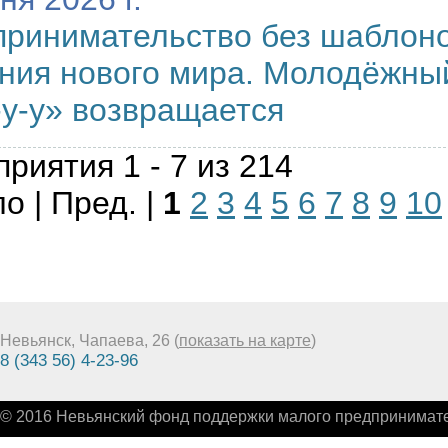
ринимательство без шаблоно
ния нового мира. Молодёжн
у-у» возвращается
риятия 1 - 7 из 214
о | Пред. |
1
2
3
4
5
6
7
8
9
10
Невьянск, Чапаева, 26 (
показать на карте
)
8 (343 56) 4-23-96
© 2016 Невьянский фонд поддержки малого предпринимате