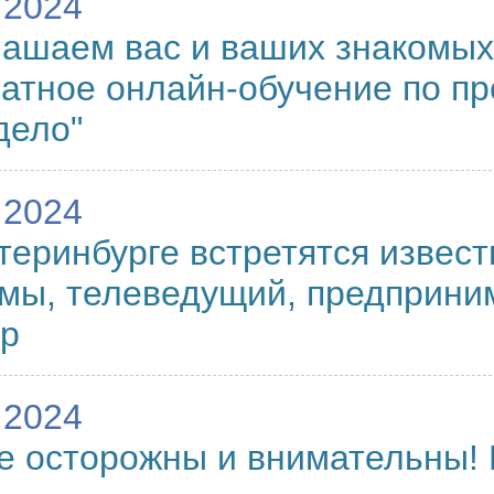
.2024
ашаем вас и ваших знакомых
атное онлайн-обучение по п
дело"
.2024
теринбурге встретятся извес
мы, телеведущий, предприним
ер
.2024
е осторожны и внимательны!