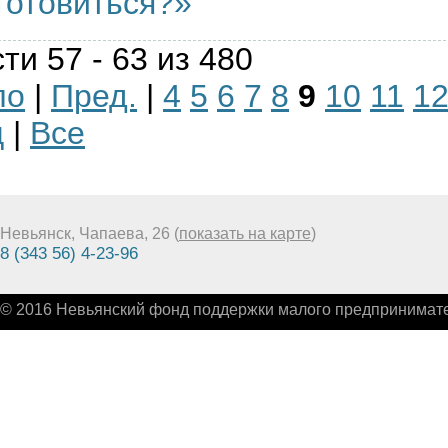
готовиться?»
ти 57 - 63 из 480
ло
|
Пред.
|
4
5
6
7
8
9
10
11
1
ц
|
Все
Невьянск, Чапаева, 26 (
показать на карте
)
8 (343 56) 4-23-96
© 2016 Невьянский фонд поддержки малого предпринимате