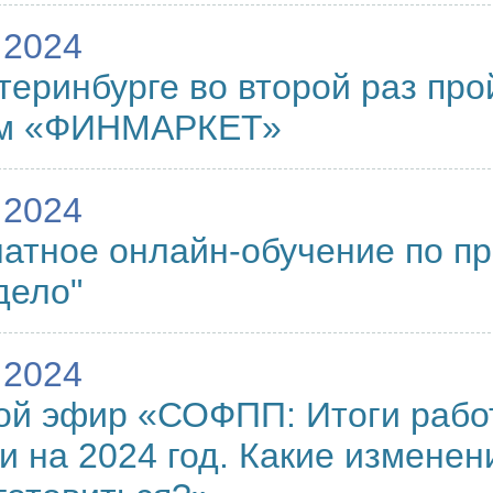
.2024
теринбурге во второй раз пр
м «ФИНМАРКЕТ»
.2024
атное онлайн-обучение по п
дело"
.2024
ой эфир «СОФПП: Итоги рабо
и на 2024 год. Какие изменен